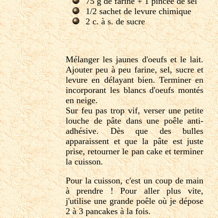
75 g de farine + 1 pincée de sel
1/2 sachet de levure chimique
2 c. à s. de sucre
Mélanger les jaunes d'oeufs et le lait.
Ajouter peu à peu farine, sel, sucre et
levure en délayant bien. Terminer en
incorporant les blancs d'oeufs montés
en neige.
Sur feu pas trop vif, verser une petite
louche de pâte dans une poêle anti-
adhésive. Dès que des bulles
apparaissent et que la pâte est juste
prise, retourner le pan cake et terminer
la cuisson.
Pour la cuisson, c'est un coup de main
à prendre ! Pour aller plus vite,
j'utilise une grande poêle où je dépose
2 à 3 pancakes à la fois.