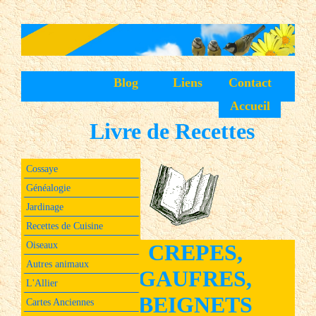
Blog
Liens
Contact
Accueil
Livre de Recettes
Cossaye
Généalogie
Jardinage
Recettes de Cuisine
Oiseaux
CREPES,
Autres animaux
GAUFRES,
L'Allier
BEIGNETS
Cartes Anciennes