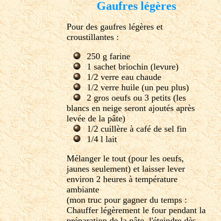
Gaufres légères
Pour des gaufres légères et
croustillantes :
250 g farine
1 sachet briochin (levure)
1/2 verre eau chaude
1/2 verre huile (un peu plus)
2 gros oeufs ou 3 petits (les
blancs en neige seront ajoutés après
levée de la pâte)
1/2 cuillère à café de sel fin
1/4 l lait
Mélanger le tout (pour les oeufs,
jaunes seulement) et laisser lever
environ 2 heures à température
ambiante
(mon truc pour gagner du temps :
Chauffer légèrement le four pendant la
préparation de la pâte, l'éteindre dès