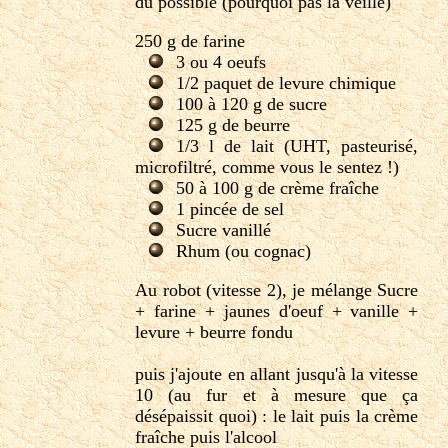
du possible (pourquoi pas la veille)
250 g de farine
3 ou 4 oeufs
1/2 paquet de levure chimique
100 à 120 g de sucre
125 g de beurre
1/3 l de lait (UHT, pasteurisé,
microfiltré, comme vous le sentez !)
50 à 100 g de crème fraîche
1 pincée de sel
Sucre vanillé
Rhum (ou cognac)
Au robot (vitesse 2), je mélange Sucre
+ farine + jaunes d'oeuf + vanille +
levure + beurre fondu
puis j'ajoute en allant jusqu'à la vitesse
10 (au fur et à mesure que ça
désépaissit quoi) : le lait puis la crème
fraîche puis l'alcool