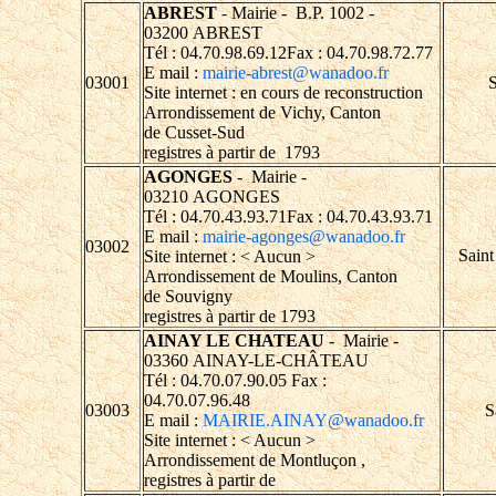
ABREST
- Mairie - B.P. 1002 -
03200 ABREST
Tél : 04.70.98.69.12Fax : 04.70.98.72.77
E mail :
mairie-abrest@wanadoo.fr
03001
S
Site internet : en cours de reconstruction
Arrondissement de Vichy, Canton
de Cusset-Sud
registres à partir de 1793
AGONGES
- Mairie -
03210 AGONGES
Tél : 04.70.43.93.71Fax : 04.70.43.93.71
E mail :
mairie-agonges@wanadoo.fr
03002
Saint
Site internet : < Aucun >
Arrondissement de Moulins, Canton
de Souvigny
registres à partir de 1793
AINAY LE CHATEAU
- Mairie -
03360 AINAY-LE-CHÂTEAU
Tél : 04.70.07.90.05 Fax :
04.70.07.96.48
03003
S
E mail :
MAIRIE.AINAY@wanadoo.fr
Site internet : < Aucun >
Arrondissement de Montluçon ,
registres à partir de