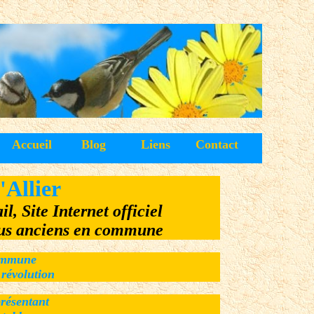
Accueil
Blog
Liens
Contact
Allier
l, Site Internet officiel
plus anciens en commune
commune
révolution
présentant