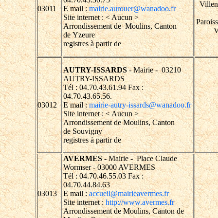
Ville
03011
E mail :
mairie.aurouer@wanadoo.fr
Site internet : < Aucun >
Parois
Arrondissement de Moulins, Canton
V
de Yzeure
registres à partir de
AUTRY-ISSARDS
- Mairie - 03210
AUTRY-ISSARDS
Tél : 04.70.43.61.94 Fax :
04.70.43.65.56.
03012
E mail :
mairie-autry-issards@wanadoo.fr
Site internet : < Aucun >
Arrondissement de Moulins, Canton
de Souvigny
registres à partir de
AVERMES
- Mairie - Place Claude
Wormser - 03000 AVERMES
Tél : 04.70.46.55.03 Fax :
04.70.44.84.63
03013
E mail :
accueil@mairieavermes.fr
Site internet :
http://www.avermes.fr
Arrondissement de Moulins, Canton de