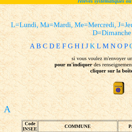
relevés systématiques ou
L=Lundi, Ma=Mardi, Me=Mercredi, J=Jeu
D=Dimanche
A
B
C
D
E
F
G
H
I
J
K
L
M
N
O
P
si vous voulez m'envoyer u
pour m'indiquer
des renseignement
cliquer sur la boît
A
Code
COMMUNE
P
INSEE