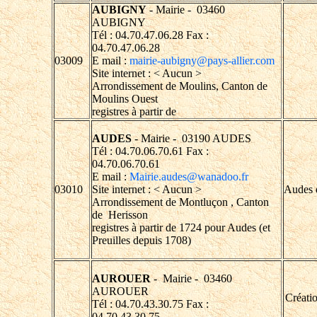
AUBIGNY
- Mairie - 03460
AUBIGNY
Tél : 04.70.47.06.28 Fax :
04.70.47.06.28
03009
E mail :
mairie-aubigny@pays-allier.com
Site internet : < Aucun >
Arrondissement de Moulins, Canton de
Moulins Ouest
registres à partir de
AUDES
- Mairie - 03190 AUDES
Tél : 04.70.06.70.61 Fax :
04.70.06.70.61
E mail :
Mairie.audes@wanadoo.fr
03010
Site internet : < Aucun >
Audes e
Arrondissement de Montluçon , Canton
de Herisson
registres à partir de 1724 pour Audes (et
Preuilles depuis 1708)
AUROUER
- Mairie - 03460
AUROUER
Créati
Tél : 04.70.43.30.75 Fax :
04.70.43.30.75