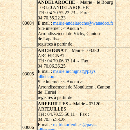
ANDELAROCHE
- Mairie - le Bourg
- 03120 ANDELAROCHE
Tél : 04.70.55.22.23 - Fax :
04.70.55.22.23
03004
E mail :
mairie-andelaroche@wanadoo.fr
Site internet : < Aucun >
Arrondissement de Vichy, Canton
de Lapalisse
registres à partir de
ARCHIGNAT
- Mairie - 03380
ARCHIGNAT
Tél : 04.70.06.33.14 - Fax :
04.70.06.36.25
E mail :
mairie-archignat@pays-
03005
allier.com
Site internet : < Aucun >
Arrondissement de Montluçon , Canton
de Huriel
registres à partir de
ARFEUILLES
- Mairie - 03120
ARFEUILLES
Tél : 04.70.55.50.11 - Fax :
04.70.55.53.28
E mail :
mairie-arfeuilles@pays-
03006
allier.com