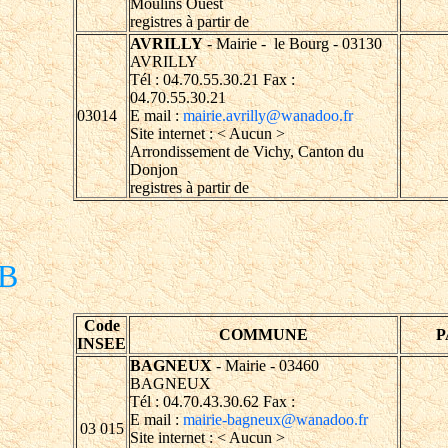
Moulins Ouest
registres à partir de
AVRILLY
- Mairie - le Bourg - 03130
AVRILLY
Tél : 04.70.55.30.21 Fax :
04.70.55.30.21
03014
E mail :
mairie.avrilly@wanadoo.fr
Site internet : < Aucun >
Arrondissement de Vichy, Canton du
Donjon
registres à partir de
B
Code
COMMUNE
P
INSEE
BAGNEUX
- Mairie - 03460
BAGNEUX
Tél : 04.70.43.30.62 Fax :
E mail :
mairie-bagneux@wanadoo.fr
03 015
Site internet : < Aucun >