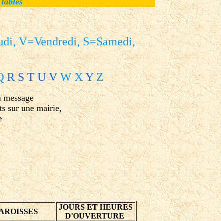
 tables
di, V=Vendredi, S=Samedi,
Q
R
S
T
U
V
W X
Y
Z
n message
s sur une mairie,
e
JOURS ET HEURES
AROISSES
D'OUVERTURE