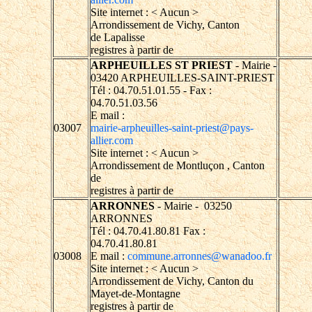
Site internet : < Aucun >
Arrondissement de Vichy, Canton
de Lapalisse
registres à partir de
ARPHEUILLES ST PRIEST
- Mairie -
03420 ARPHEUILLES-SAINT-PRIEST
Tél : 04.70.51.01.55 - Fax :
04.70.51.03.56
E mail :
03007
mairie-arpheuilles-saint-priest@pays-
allier.com
Site internet : < Aucun >
Arrondissement de Montluçon , Canton
de
registres à partir de
ARRONNES
- Mairie - 03250
ARRONNES
Tél : 04.70.41.80.81 Fax :
04.70.41.80.81
03008
E mail :
commune.arronnes@wanadoo.fr
Site internet : < Aucun >
Arrondissement de Vichy, Canton du
Mayet-de-Montagne
registres à partir de