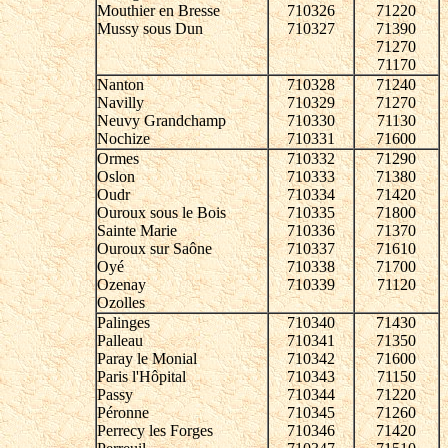
Mouthier en Bresse
710326
71220
Mussy sous Dun
710327
71390
71270
71170
Nanton
710328
71240
Navilly
710329
71270
Neuvy Grandchamp
710330
71130
Nochize
710331
71600
Ormes
710332
71290
Oslon
710333
71380
Oudr
710334
71420
Ouroux sous le Bois
710335
71800
Sainte Marie
710336
71370
Ouroux sur Saône
710337
71610
Oyé
710338
71700
Ozenay
710339
71120
Ozolles
Palinges
710340
71430
Palleau
710341
71350
Paray le Monial
710342
71600
Paris l'Hôpital
710343
71150
Passy
710344
71220
Péronne
710345
71260
Perrecy les Forges
710346
71420