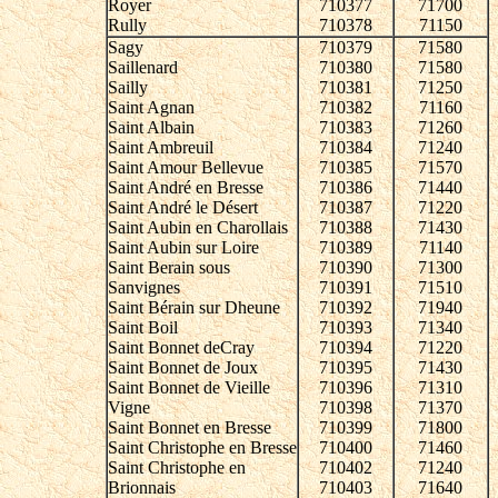
Royer
710377
71700
Rully
710378
71150
Sagy
710379
71580
Saillenard
710380
71580
Sailly
710381
71250
Saint Agnan
710382
71160
Saint Albain
710383
71260
Saint Ambreuil
710384
71240
Saint Amour Bellevue
710385
71570
Saint André en Bresse
710386
71440
Saint André le Désert
710387
71220
Saint Aubin en Charollais
710388
71430
Saint Aubin sur Loire
710389
71140
Saint Berain sous
710390
71300
Sanvignes
710391
71510
Saint Bérain sur Dheune
710392
71940
Saint Boil
710393
71340
Saint Bonnet deCray
710394
71220
Saint Bonnet de Joux
710395
71430
Saint Bonnet de Vieille
710396
71310
Vigne
710398
71370
Saint Bonnet en Bresse
710399
71800
Saint Christophe en Bresse
710400
71460
Saint Christophe en
710402
71240
Brionnais
710403
71640