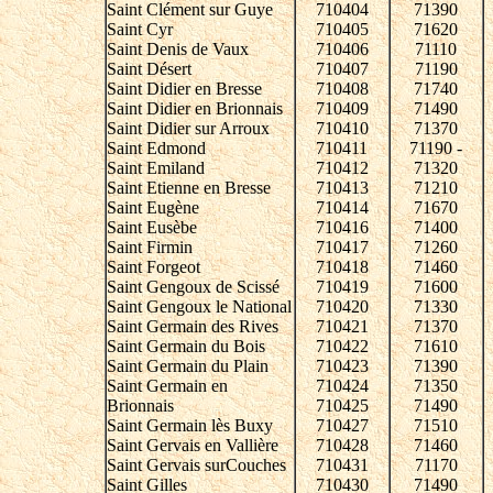
Saint Clément sur Guye
710404
71390
Saint Cyr
710405
71620
Saint Denis de Vaux
710406
71110
Saint Désert
710407
71190
Saint Didier en Bresse
710408
71740
Saint Didier en Brionnais
710409
71490
Saint Didier sur Arroux
710410
71370
Saint Edmond
710411
71190 -
Saint Emiland
710412
71320
Saint Etienne en Bresse
710413
71210
Saint Eugène
710414
71670
Saint Eusèbe
710416
71400
Saint Firmin
710417
71260
Saint Forgeot
710418
71460
Saint Gengoux de Scissé
710419
71600
Saint Gengoux le National
710420
71330
Saint Germain des Rives
710421
71370
Saint Germain du Bois
710422
71610
Saint Germain du Plain
710423
71390
Saint Germain en
710424
71350
Brionnais
710425
71490
Saint Germain lès Buxy
710427
71510
Saint Gervais en Vallière
710428
71460
Saint Gervais surCouches
710431
71170
Saint Gilles
710430
71490