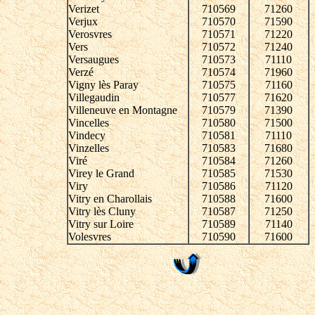
Verizet
710569
71260
Verjux
710570
71590
Verosvres
710571
71220
Vers
710572
71240
Versaugues
710573
71110
Verzé
710574
71960
Vigny lès Paray
710575
71160
Villegaudin
710577
71620
Villeneuve en Montagne
710579
71390
Vincelles
710580
71500
Vindecy
710581
71110
Vinzelles
710583
71680
Viré
710584
71260
Virey le Grand
710585
71530
Viry
710586
71120
Vitry en Charollais
710588
71600
Vitry lès Cluny
710587
71250
Vitry sur Loire
710589
71140
Volesvres
710590
71600