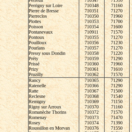
Perreuil
710347
71510
Perrigny sur Loire
710348
71160
Pierre de Bresse
710351
71270
Pierreclos
710350
71960
Plottes
710353
71700
Poisson
710354
71600
Pontanevaux
710911
71570
Pontoux
710355
71270
Pouilloux
710356
71230
Pourlans
710357
71270
Pressy sous Dondin
710358
71220
Préty
710359
71290
Prissé
710360
71960
Prizy
710361
71610
Pruzilly
710362
71570
Rancy
710365
71290
Ratenelle
710366
71290
Ratte
710367
71500
Reclesne
710368
71540
Remigny
710369
71150
Rigny sur Arroux
710370
71160
Romanèche Thorins
710372
71570
Romenay
710373
71470
Rosey
710374
71390
Roussillon en Morvan
710376
71550