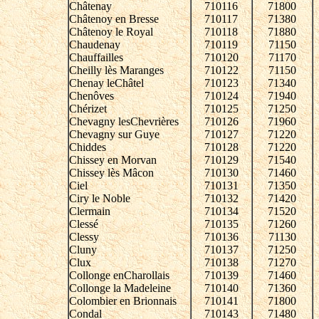
Châtenay
710116
71800
Châtenoy en Bresse
710117
71380
Châtenoy le Royal
710118
71880
Chaudenay
710119
71150
Chauffailles
710120
71170
Cheilly lès Maranges
710122
71150
Chenay leChâtel
710123
71340
Chenôves
710124
71940
Chérizet
710125
71250
Chevagny lesChevrières
710126
71960
Chevagny sur Guye
710127
71220
Chiddes
710128
71220
Chissey en Morvan
710129
71540
Chissey lès Mâcon
710130
71460
Ciel
710131
71350
Ciry le Noble
710132
71420
Clermain
710134
71520
Clessé
710135
71260
Clessy
710136
71130
Cluny
710137
71250
Clux
710138
71270
Collonge enCharollais
710139
71460
Collonge la Madeleine
710140
71360
Colombier en Brionnais
710141
71800
Condal
710143
71480