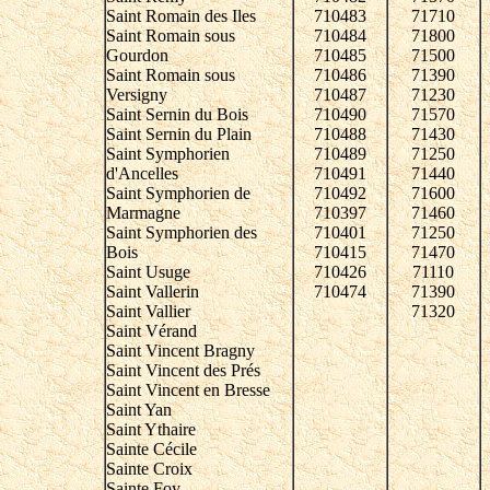
Saint Romain des Iles
710483
71710
Saint Romain sous
710484
71800
Gourdon
710485
71500
Saint Romain sous
710486
71390
Versigny
710487
71230
Saint Sernin du Bois
710490
71570
Saint Sernin du Plain
710488
71430
Saint Symphorien
710489
71250
d'Ancelles
710491
71440
Saint Symphorien de
710492
71600
Marmagne
710397
71460
Saint Symphorien des
710401
71250
Bois
710415
71470
Saint Usuge
710426
71110
Saint Vallerin
710474
71390
Saint Vallier
71320
Saint Vérand
Saint Vincent Bragny
Saint Vincent des Prés
Saint Vincent en Bresse
Saint Yan
Saint Ythaire
Sainte Cécile
Sainte Croix
Sainte Foy