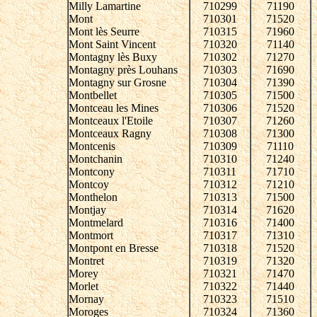
Milly Lamartine
710299
71190
Mont
710301
71520
Mont lès Seurre
710315
71960
Mont Saint Vincent
710320
71140
Montagny lès Buxy
710302
71270
Montagny près Louhans
710303
71690
Montagny sur Grosne
710304
71390
Montbellet
710305
71500
Montceau les Mines
710306
71520
Montceaux l'Etoile
710307
71260
Montceaux Ragny
710308
71300
Montcenis
710309
71110
Montchanin
710310
71240
Montcony
710311
71710
Montcoy
710312
71210
Monthelon
710313
71500
Montjay
710314
71620
Montmelard
710316
71400
Montmort
710317
71310
Montpont en Bresse
710318
71520
Montret
710319
71320
Morey
710321
71470
Morlet
710322
71440
Mornay
710323
71510
Moroges
710324
71360