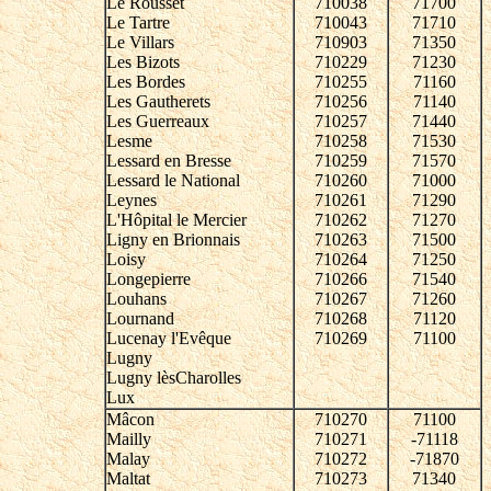
Le Rousset
710038
71700
Le Tartre
710043
71710
Le Villars
710903
71350
Les Bizots
710229
71230
Les Bordes
710255
71160
Les Gautherets
710256
71140
Les Guerreaux
710257
71440
Lesme
710258
71530
Lessard en Bresse
710259
71570
Lessard le National
710260
71000
Leynes
710261
71290
L'Hôpital le Mercier
710262
71270
Ligny en Brionnais
710263
71500
Loisy
710264
71250
Longepierre
710266
71540
Louhans
710267
71260
Lournand
710268
71120
Lucenay l'Evêque
710269
71100
Lugny
Lugny lèsCharolles
Lux
Mâcon
710270
71100
Mailly
710271
-71118
Malay
710272
-71870
Maltat
710273
71340