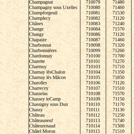
Champagnat
710079
71480
Champagny sous Uxelles
710080
71460
Champforgeuil
710081
71530
Champlecy
710082
71120
Chânes
710083
71240
Change
710084
71570
Changy
710086
71120
Chapaize
710087
71460
Charbonnat
710098
71320
Charbonnières
710099
71260
Chardonnay
710100
71700
Charette
710101
71270
Charmoy
710103
71710
Charnay lèsChalon
710104
71350
Charnay lès Mâcon
710105
71850
Charolles
710106
71120
Charrecey
710107
71510
Chasselas
710108
71570
Chassey leCamp
710109
71150
Chassigny sous Dun
710110
71170
Chassy
710111
71130
Château
710112
71250
Châteauneuf
710113
71740
Châteurenaud
710114
71500
Châtel Moron
710115
71510