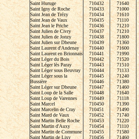
Saint Huruge
710432
71640
Saint Igny de Roche
710433
71000
Saint Jean de Trézy
710434
71610
Saint Jean de Vaux
710435
71110
Saint Jean le Priche
710436
71210
Saint Julien de Civry
710437
71210
Saint Julien de Jonzy
710438
71800
Saint Julien sur Dheune
710439
71360
Saint Laurent d'Andenay
710440
71600
Saint Laurent en Brionnais
710441
71990
Saint Léger du Bois
710442
71520
Saint Léger lès Paray
710443
71510
Saint Léger sous Beuvray
710444
71133
Saint Léger sous la
710445
71240
Bussière
710446
71380
Saint Léger sur Dheune
710447
71460
Saint Loup de la Salle
710448
71640
Saint Loup de Varennes
710449
71118
Saint Marcel
710450
71390
Saint Marcelin de Cray
710451
71490
Saint Mard de Vaux
710452
71740
Saint Martin Belle Roche
710453
71220
Saint Martin d'Auxy
710454
71110
Saint Martin de Commune
710455
71580
Saint Martin de Lixy
710456
71460