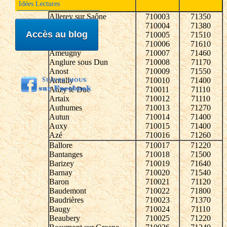
Idées Lectures
Allerey sur Saône
710003
71350
Allériot
710004
71380
Accès au blog
Aluze
710005
71510
Amanzé
710006
71610
Ameugny
710007
71460
Anglure sous Dun
710008
71170
Anost
710009
71550
Antully
710010
71400
Anzy le Duc
710011
71110
Artaix
710012
71110
Authumes
710013
71270
Autun
710014
71400
Auxy
710015
71400
Azé
710016
71260
Ballore
710017
71220
Bantanges
710018
71500
Barizey
710019
71640
Barnay
710020
71540
Baron
710021
71120
Baudemont
710022
71800
Baudrières
710023
71370
Baugy
710024
71110
Beaubery
710025
71220