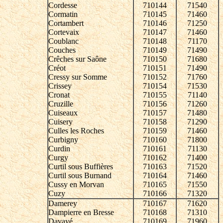
Cordesse
710144
71540
Cormatin
710145
71460
Cortambert
710146
71250
Cortevaix
710147
71460
Coublanc
710148
71170
Couches
710149
71490
Crêches sur Saône
710150
71680
Créot
710151
71490
Cressy sur Somme
710152
71760
Crissey
710154
71530
Cronat
710155
71140
Cruzille
710156
71260
Cuiseaux
710157
71480
Cuisery
710158
71290
Culles les Roches
710159
71460
Curbigny
710160
71800
Curdin
710161
71130
Curgy
710162
71400
Curtil sous Buffières
710163
71520
Curtil sous Burnand
710164
71460
Cussy en Morvan
710165
71550
Cuzy
710166
71320
Damerey
710167
71620
Dampierre en Bresse
710168
71310
Davayé
710169
71960