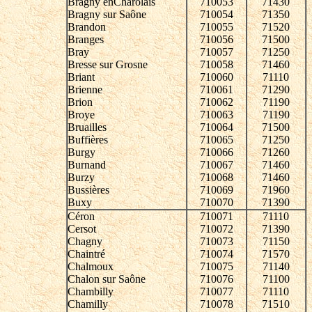
Bragny enCharolais
710053
71430
Bragny sur Saône
710054
71350
Brandon
710055
71520
Branges
710056
71500
Bray
710057
71250
Bresse sur Grosne
710058
71460
Briant
710060
71110
Brienne
710061
71290
Brion
710062
71190
Broye
710063
71190
Bruailles
710064
71500
Buffières
710065
71250
Burgy
710066
71260
Burnand
710067
71460
Burzy
710068
71460
Bussières
710069
71960
Buxy
710070
71390
Céron
710071
71110
Cersot
710072
71390
Chagny
710073
71150
Chaintré
710074
71570
Chalmoux
710075
71140
Chalon sur Saône
710076
71100
Chambilly
710077
71110
Chamilly
710078
71510