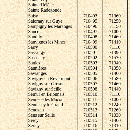
Sainte Hélène
Sainte Radegonde
Saisy
710493
71360
Salornay sur Guye
710495
71250
Sampigny lès Maranges
710496
71150
Sancé
710497
71000
Santilly
710498
71460
Sanvignes les Mines
710499
71410
Sarry
710500
71110
Sassangy
710501
71390
Sassenay
710502
71530
Saules
710503
71940
Saunières
710504
71350
Savianges
710505
71460
Savigny en Revermont
710506
71580
Savigny sur Grosne
710507
71460
Savigny sur Seille
710508
71440
Semur en Brionnais
710510
71110
Sennece les Macon
710511
71000
Sennecey le Grand
710512
71240
Senozan
710513
71260
Sens sur Seille
710514
71330
Sercy
710515
71460
Serley
710516
71310