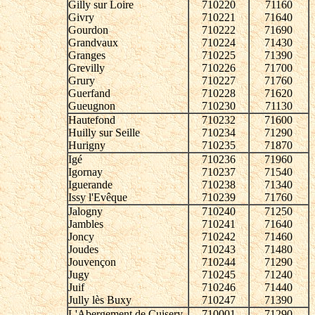
Gilly sur Loire
710220
71160
Givry
710221
71640
Gourdon
710222
71690
Grandvaux
710224
71430
Granges
710225
71390
Grevilly
710226
71700
Grury
710227
71760
Guerfand
710228
71620
Gueugnon
710230
71130
Hautefond
710232
71600
Huilly sur Seille
710234
71290
Hurigny
710235
71870
Igé
710236
71960
Igornay
710237
71540
Iguerande
710238
71340
Issy l'Evêque
710239
71760
Jalogny
710240
71250
Jambles
710241
71640
Joncy
710242
71460
Joudes
710243
71480
Jouvençon
710244
71290
Jugy
710245
71240
Juif
710246
71440
Jully lès Buxy
710247
71390
L'Abergement de Cuisery
710001
71290