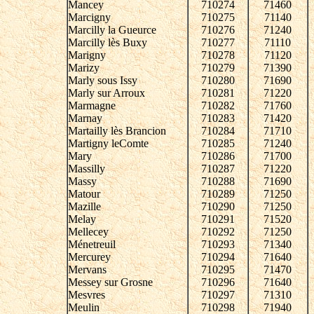
Mancey
710274
71460
Marcigny
710275
71140
Marcilly la Gueurce
710276
71240
Marcilly lès Buxy
710277
71110
Marigny
710278
71120
Marizy
710279
71390
Marly sous Issy
710280
71690
Marly sur Arroux
710281
71220
Marmagne
710282
71760
Marnay
710283
71420
Martailly lès Brancion
710284
71710
Martigny leComte
710285
71240
Mary
710286
71700
Massilly
710287
71220
Massy
710288
71690
Matour
710289
71250
Mazille
710290
71250
Melay
710291
71520
Mellecey
710292
71250
Ménetreuil
710293
71340
Mercurey
710294
71640
Mervans
710295
71470
Messey sur Grosne
710296
71640
Mesvres
710297
71310
Meulin
710298
71940