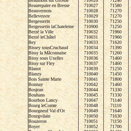
Beaumont sur Grosne
710026
71240
Beaurepaire en Bresse
710027
71580
Beauvernois
710028
71270
Bellevesvre
710029
71270
Bergesserin
710030
71250
Bergesserin laChateleine
710900
71250
Berzé la Ville
710032
71960
Berzé leChâtel
710031
71960
Bey
710033
71620
Bissey sousCruchaud
710034
71390
Bissy la Mâconnaise
710035
71260
Bissy sous Uxelles
710036
71460
Bissy sur Fley
710037
71460
Blanot
710039
71250
Blanzy
710040
71450
Bois Sainte Marie
710041
71800
Bonnay
710042
71460
Bosjean
710044
71330
Bouhans
710045
71330
Bourbon Lancy
710047
71140
Bourg leComte
710048
71110
Bourgneuf Val d'Or
710049
71640
Bourgvilain
710050
71630
Bouzeron
710051
71150
Boyer
710052
71700