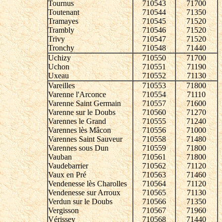
Tournus
710543
71700
Toutenant
710544
71350
Tramayes
710545
71520
Trambly
710546
71520
Trivy
710547
71520
Tronchy
710548
71440
Uchizy
710550
71700
Uchon
710551
71190
Uxeau
710552
71130
Vareilles
710553
71800
Varenne l'Arconce
710554
71110
Varenne Saint Germain
710557
71600
Varenne sur le Doubs
710560
71270
Varennes le Grand
710555
71240
Varennes lès Mâcon
710556
71000
Varennes Saint Sauveur
710558
71480
Varennes sous Dun
710559
71800
Vauban
710561
71800
Vaudebarrier
710562
71120
Vaux en Pré
710563
71460
Vendenesse lès Charolles
710564
71120
Vendenesse sur Arroux
710565
71130
Verdun sur le Doubs
710566
71350
Vergisson
710567
71960
Vérissey
710568
71440