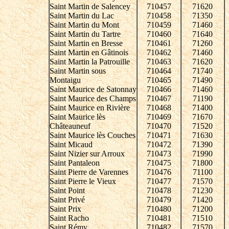
Saint Martin de Salencey
710457
71620
Saint Martin du Lac
710458
71350
Saint Martin du Mont
710459
71460
Saint Martin du Tartre
710460
71640
Saint Martin en Bresse
710461
71260
Saint Martin en Gâtinois
710462
71460
Saint Martin la Patrouille
710463
71620
Saint Martin sous
710464
71740
Montaigu
710465
71490
Saint Maurice de Satonnay
710466
71460
Saint Maurice des Champs
710467
71190
Saint Maurice en Rivière
710468
71400
Saint Maurice lès
710469
71670
Châteauneuf
710470
71520
Saint Maurice lès Couches
710471
71630
Saint Micaud
710472
71390
Saint Nizier sur Arroux
710473
71990
Saint Pantaleon
710475
71800
Saint Pierre de Varennes
710476
71100
Saint Pierre le Vieux
710477
71570
Saint Point
710478
71230
Saint Privé
710479
71420
Saint Prix
710480
71200
Saint Racho
710481
71510
Saint Rémy
710482
71570