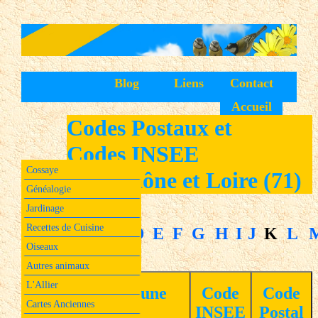
Blog
Liens
Contact
Accueil
Codes Postaux et
Codes INSEE
Cossaye
de la Saône et Loire (71)
Généalogie
Jardinage
Recettes de Cuisine
A
B
C
D
E
F
G
H
I
J
K
L
Oiseaux
Autres animaux
L'Allier
Commune
Code
Code
Cartes Anciennes
INSEE
Postal