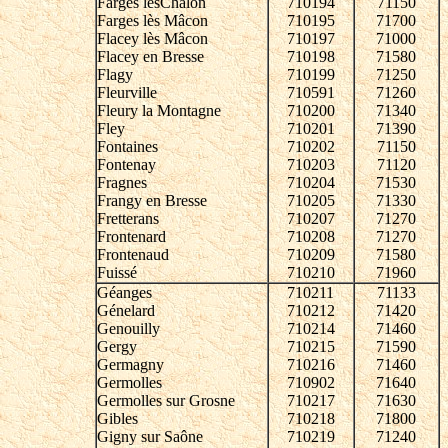
Farges lèsChalon
710194
71150
Farges lès Mâcon
710195
71700
Flacey lès Mâcon
710197
71000
Flacey en Bresse
710198
71580
Flagy
710199
71250
Fleurville
710591
71260
Fleury la Montagne
710200
71340
Fley
710201
71390
Fontaines
710202
71150
Fontenay
710203
71120
Fragnes
710204
71530
Frangy en Bresse
710205
71330
Fretterans
710207
71270
Frontenard
710208
71270
Frontenaud
710209
71580
Fuissé
710210
71960
Géanges
710211
71133
Génelard
710212
71420
Genouilly
710214
71460
Gergy
710215
71590
Germagny
710216
71460
Germolles
710902
71640
Germolles sur Grosne
710217
71630
Gibles
710218
71800
Gigny sur Saône
710219
71240