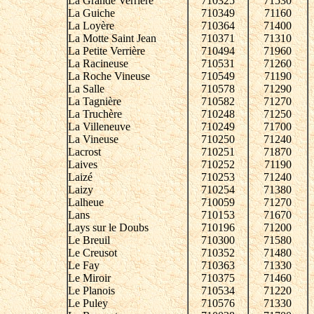
La Grande Verrière
710325
71530
La Guiche
710349
71160
La Loyère
710364
71400
La Motte Saint Jean
710371
71310
La Petite Verrière
710494
71960
La Racineuse
710531
71260
La Roche Vineuse
710549
71190
La Salle
710578
71290
La Tagnière
710582
71270
La Truchère
710248
71250
La Villeneuve
710249
71700
La Vineuse
710250
71240
Lacrost
710251
71870
Laives
710252
71190
Laizé
710253
71240
Laizy
710254
71380
Lalheue
710059
71270
Lans
710153
71670
Lays sur le Doubs
710196
71200
Le Breuil
710300
71580
Le Creusot
710352
71480
Le Fay
710363
71330
Le Miroir
710375
71460
Le Planois
710534
71220
Le Puley
710576
71330