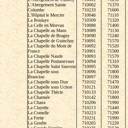
L'Abergement Sainte
710002
71370
Colombe
710233
71600
L'Hôpital le Mercier
710046
71110
La Boulaye
710509
71320
La Celle en Morvan
710088
71400
La Chapelle au Mans
710089
71130
La Chapelle de Bragny
710090
71240
La Chapelle de Guinchay
710091
71570
La Chapelle du Mont de
710092
71520
France
710901
71500
La Chapelle Naude
710093
71570
La Chapelle Pontanevaux
710094
71310
La Chapelle Saint Sauveur
710095
71700
La Chapelle sous
710096
71800
Brancion
710097
71190
La Chapelle sous Dun
710102
71470
La Chapelle sous Uchon
710121
71100
La Chapelle Thècle
710133
71310
La Charmée
710142
71800
La Chaux
710206
71990
La Clayette
710213
71440
La Comelle
710223
71290
La Frette
710231
71990
La Genête
710265
71220