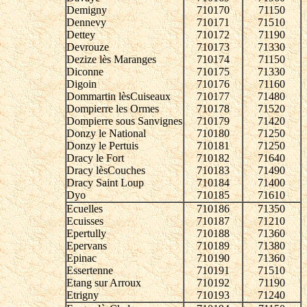
Demigny
710170
71150
Dennevy
710171
71510
Dettey
710172
71190
Devrouze
710173
71330
Dezize lès Maranges
710174
71150
Diconne
710175
71330
Digoin
710176
71160
Dommartin lèsCuiseaux
710177
71480
Dompierre les Ormes
710178
71520
Dompierre sous Sanvignes
710179
71420
Donzy le National
710180
71250
Donzy le Pertuis
710181
71250
Dracy le Fort
710182
71640
Dracy lèsCouches
710183
71490
Dracy Saint Loup
710184
71400
Dyo
710185
71610
Ecuelles
710186
71350
Ecuisses
710187
71210
Epertully
710188
71360
Epervans
710189
71380
Epinac
710190
71360
Essertenne
710191
71510
Etang sur Arroux
710192
71190
Etrigny
710193
71240