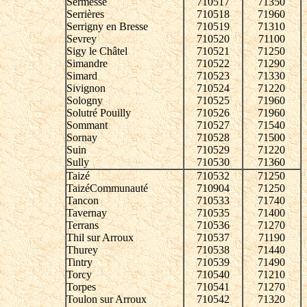
Sermesse
710517
71350
Serrières
710518
71960
Serrigny en Bresse
710519
71310
Sevrey
710520
71100
Sigy le Châtel
710521
71250
Simandre
710522
71290
Simard
710523
71330
Sivignon
710524
71220
Sologny
710525
71960
Solutré Pouilly
710526
71960
Sommant
710527
71540
Sornay
710528
71500
Suin
710529
71220
Sully
710530
71360
Taizé
710532
71250
TaizéCommunauté
710904
71250
Tancon
710533
71740
Tavernay
710535
71400
Terrans
710536
71270
Thil sur Arroux
710537
71190
Thurey
710538
71440
Tintry
710539
71490
Torcy
710540
71210
Torpes
710541
71270
Toulon sur Arroux
710542
71320