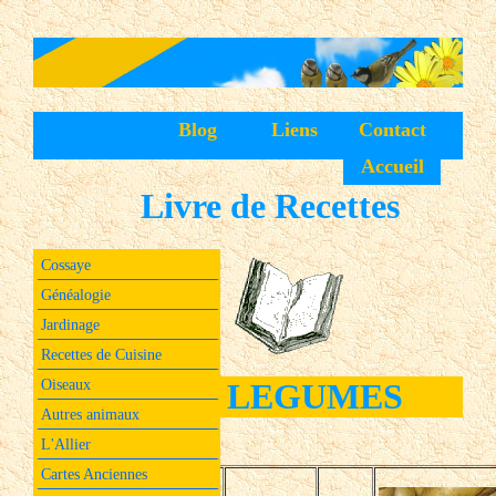
Blog
Liens
Contact
Accueil
Livre de Recettes
Cossaye
Généalogie
Jardinage
Recettes de Cuisine
Oiseaux
LEGUMES
Autres animaux
L'Allier
Cartes Anciennes
Courgettes