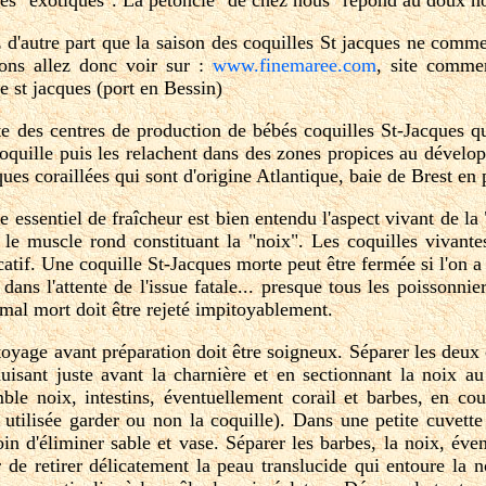
 d'autre part que la saison des coquilles St jacques ne comme
ions allez donc voir sur :
www.finemaree.com
, site comme
le st jacques (port en Bessin)
ste des centres de production de bébés coquilles St-Jacques qui
coquille puis les relachent dans des zones propices au dévelo
ues coraillées qui sont d'origine Atlantique, baie de Brest en p
e essentiel de fraîcheur est bien entendu l'aspect vivant de la
 le muscle rond constituant la "noix". Les coquilles vivant
icatif. Une coquille St-Jacques morte peut être fermée si l'on 
 dans l'attente de l'issue fatale... presque tous les poissonni
mal mort doit être rejeté impitoyablement.
toyage avant préparation doit être soigneux. Séparer les deux c
oduisant juste avant la charnière et en sectionnant la noix a
mble noix, intestins, éventuellement corail et barbes, en co
e utilisée garder ou non la coquille). Dans une petite cuvett
oin d'éliminer sable et vase. Séparer les barbes, la noix, éven
r de retirer délicatement la peau translucide qui entoure la no