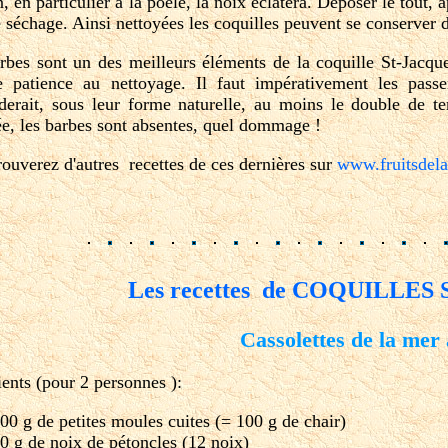
, en particulier à la poêle, la noix éclatera. Déposer le tout,
e séchage. Ainsi nettoyées les coquilles peuvent se conserver d
rbes sont un des meilleurs éléments de la coquille St-Jacqu
 patience au nettoyage. Il faut impérativement les passe
erait, sous leur forme naturelle, au moins le double de te
ée, les barbes sont absentes, quel dommage !
rouverez d'autres recettes de ces dernières sur
www.fruitsdela
Les recettes de COQUILLES
Cassolettes de la mer 
ients (pour 2 personnes ):
00 g de petites moules cuites (= 100 g de chair)
0 g de noix de pétoncles (12 noix)