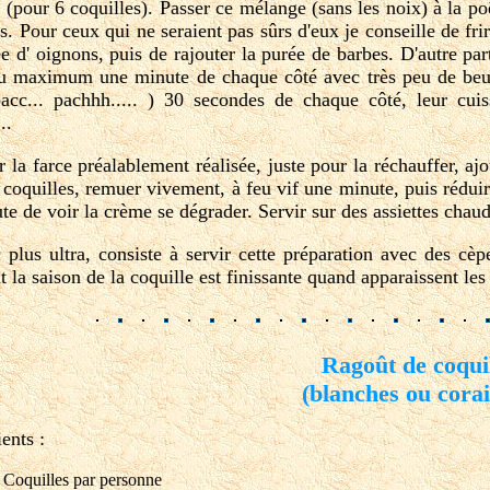
 (pour 6 coquilles). Passer ce mélange (sans les noix) à la poê
. Pour ceux qui ne seraient pas sûrs d'eux je conseille de frir
ée d' oignons, puis de rajouter la purée de barbes. D'autre par
u maximum une minute de chaque côté avec très peu de beurre,
pacc... pachhh..... ) 30 secondes de chaque côté, leur cui
..
r la farce préalablement réalisée, juste pour la réchauffer, aj
 coquilles, remuer vivement, à feu vif une minute, puis rédui
ute de voir la crème se dégrader. Servir sur des assiettes chaud
 plus ultra, consiste à servir cette préparation avec des cèp
t la saison de la coquille est finissante quand apparaissent l
Ragoût de coqui
(blanches ou corai
ents :
 Coquilles par personne