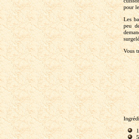
cuisson
pour l
Les ba
peu de
demand
surgel
Vous t
Ingréd
1
5