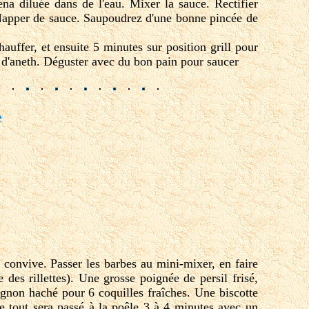
na diluée dans de l'eau. Mixer la sauce. Rectifier
. Napper de sauce. Saupoudrez d'une bonne pincée de
uffer, et ensuite 5 minutes sur position grill pour
in d'aneth. Déguster avec du bon pain pour saucer
e
r convive. Passer les barbes au mini-mixer, en faire
 des rillettes). Une grosse poignée de persil frisé,
ignon haché pour 6 coquilles fraîches. Une biscotte
Le tout sera passé à la poêle 3 à 4 minutes avec un