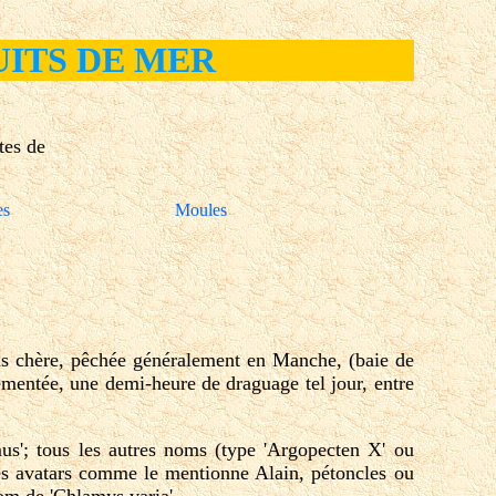
ITS DE MER
tes de
es
Moules
ns chère, pêchée généralement en Manche, (baie de
ementée, une demi-heure de draguage tel jour, entre
us'; tous les autres noms (type 'Argopecten X' ou
des avatars comme le mentionne Alain, pétoncles ou
om de 'Chlamys varia'.