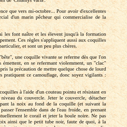
nce que vers mi-octobre... Pour avoir d'excellentes
rcial d'un marin pêcheur qui commercialise de la
 les font naître et les élevent jusqu'à la formation
ppement. Ces règles s'appliquent aussi aux coquilles
articulier, et sont un peu plus chères.
 "bête", une coquille vivante se referme dès que l'on
es émettent, en se refermant violemment, un "clac"
a pris la précaution de mettre quelque chose de lourd
ers pratiquent ce camouflage, donc soyez vigilants :
oquilles à l'aide d'un couteau pointu et résistant en
u niveau du couvercle. Jeter le couvercle, détacher
upant la noix au fond de la coquille (et suivant la
e passer l'ensemble dans de l'eau froide, en prenant
tuellement le corail et jeter la boule noire. Ne pas
ix ainsi que le petit tube noir, faute de quoi, à la