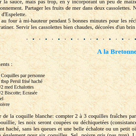
ir la sauce, mais pas trop, en y incorporant un peu de maïze
isonnement. Partager les fruits de mer dans deux cassolettes
 d'Espelette.
 au four à mi-hauteur pendant 5 bonnes minutes pour les récha
gratiner. Servir les cassolettes bien chaudes, décorées d'un br
A la Bretonn
ents :
 Coquilles par personne
 tbsp Persil frisé haché
/2 med Echalottes
/2 Biscotte; Ecrasée
el
oivre
er de la coquille blanche: compter 2 à 3 coquilles fraîches pa
bouillie, les noix seront coupées ou déchiquetées (consistance
nt haché, sans les queues et une belle échalote ou un petit o
e également pour six coquilles. Sel, poivre gris (pas trop). 