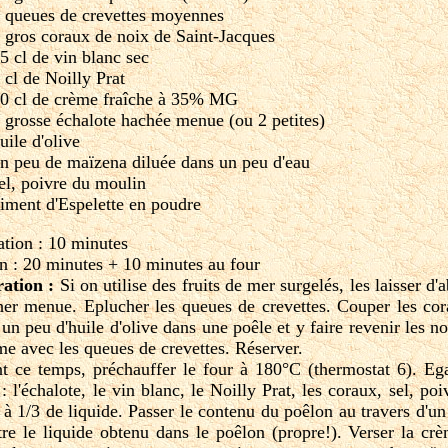
 queues de crevettes moyennes
 gros coraux de noix de Saint-Jacques
5 cl de vin blanc sec
 cl de Noilly Prat
0 cl de crème fraîche à 35% MG
 grosse échalote hachée menue (ou 2 petites)
uile d'olive
n peu de maïzena diluée dans un peu d'eau
el, poivre du moulin
iment d'Espelette en poudre
ation : 10 minutes
n : 20 minutes + 10 minutes au four
ration :
Si on utilise des fruits de mer surgelés, les laisser d'
her menue. Eplucher les queues de crevettes. Couper les cor
un peu d'huile d'olive dans une poêle et y faire revenir les no
e avec les queues de crevettes. Réserver.
t ce temps, préchauffer le four à 180°C (thermostat 6). E
 : l'échalote, le vin blanc, le Noilly Prat, les coraux, sel, p
r à 1/3 de liquide. Passer le contenu du poêlon au travers d'un
re le liquide obtenu dans le poêlon (propre!). Verser la crèm