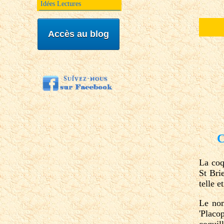
Idées Lectures
Accès au blog
Coqu
La coq
St Bri
telle e
Le nom
'Placo
coquil