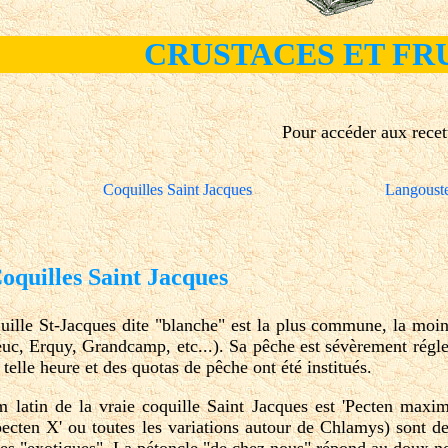
CRUSTACES ET FRU
Pour accéder aux recet
Coquilles Saint Jacques
Langoust
illes Saint Jacques
uille St-Jacques dite "blanche" est la plus commune, la moi
euc, Erquy, Grandcamp, etc...). Sa pêche est sévèrement régl
t telle heure et des quotas de pêche ont été institués.
 latin de la vraie coquille Saint Jacques est 'Pecten maxim
pecten X' ou toutes les variations autour de Chlamys) sont 
les "exotiques". La pétoncle "de chez nous" répond au doux n