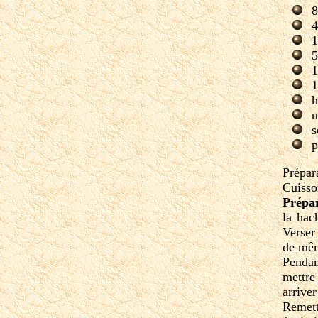
8
4
1
5
1
1
h
u
s
p
Prépar
Cuisso
Prépa
la hac
Verser 
de mêm
Pendan
mettre
arrive
Remett