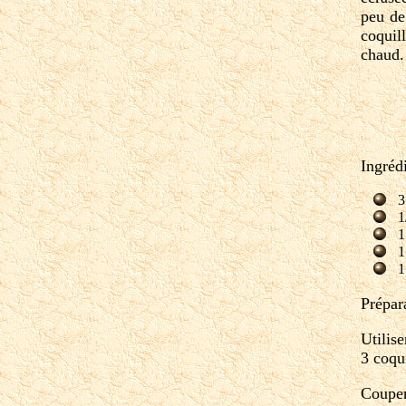
peu de
coquil
chaud
Ingrédi
3
1
1
1
1
Prépar
Utilis
3 coqu
Couper