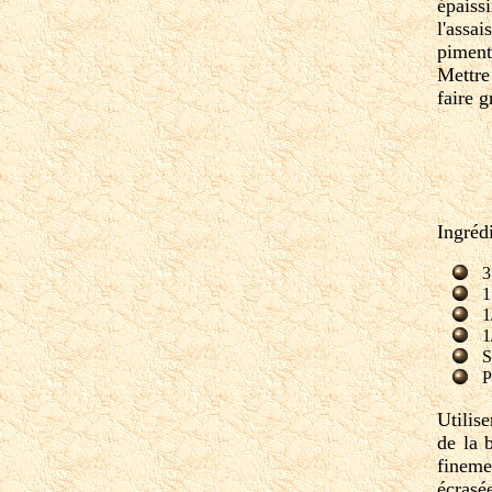
épaiss
l'assa
piment
Mettre
faire 
Ingrédi
3
1
1
1
S
P
Utilis
de la 
fineme
écrasé