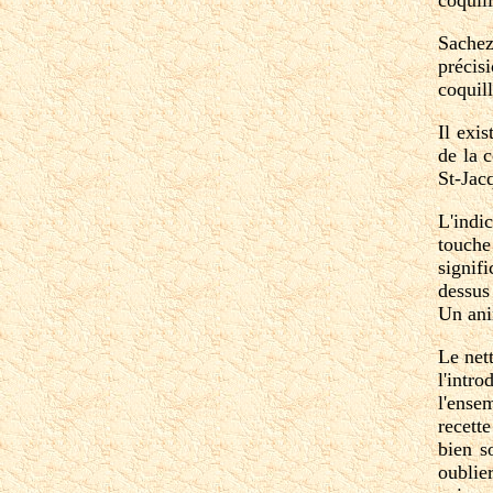
Sachez
précis
coquil
Il exi
de la 
St-Jacq
L'indic
touche
signif
dessus
Un ani
Le net
l'intr
l'ense
recett
bien s
oublie