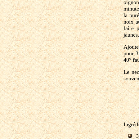
oignon
minutes
la pur
noix a
faire 
jaunes.
Ajoute
pour 3
40° fa
Le nec
souven
Ingrédi
3