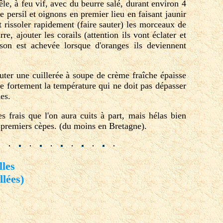
le, à feu vif, avec du beurre salé, durant environ 4
e persil et oignons en premier lieu en faisant jaunir
t rissoler rapidement (faire sauter) les morceaux de
 ajouter les corails (attention ils vont éclater et
sson est achevée lorsque d'oranges ils deviennent
outer une cuillerée à soupe de crème fraîche épaisse
re fortement la température qui ne doit pas dépasser
es.
es frais que l'on aura cuits à part, mais hélas bien
es premiers cèpes. (du moins en Bretagne).
lles
llées)