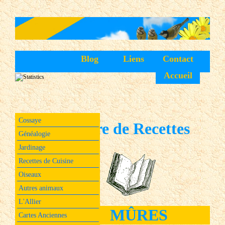
Blog
Liens
Contact
Accueil
Cossaye
Livre de Recettes
Généalogie
Jardinage
Recettes de Cuisine
Oiseaux
Autres animaux
L'Allier
MÛRES
Cartes Anciennes