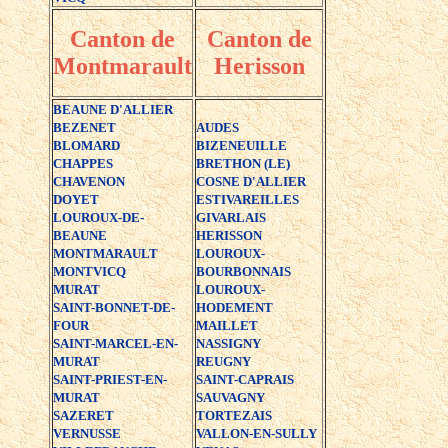
Canton de
Canton de
Montmarault
Herisson
BEAUNE D'ALLIER
BEZENET
AUDES
BLOMARD
BIZENEUILLE
CHAPPES
BRETHON (LE)
CHAVENON
COSNE D'ALLIER
DOYET
ESTIVAREILLES
LOUROUX-DE-
GIVARLAIS
BEAUNE
HERISSON
MONTMARAULT
LOUROUX-
MONTVICQ
BOURBONNAIS
MURAT
LOUROUX-
SAINT-BONNET-DE-
HODEMENT
FOUR
MAILLET
SAINT-MARCEL-EN-
NASSIGNY
MURAT
REUGNY
SAINT-PRIEST-EN-
SAINT-CAPRAIS
MURAT
SAUVAGNY
SAZERET
TORTEZAIS
VERNUSSE
VALLON-EN-SULLY