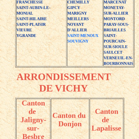
FRANCHESSE
CHEMILLY
MARCENAT
SAINT-AUBIN-LE-
GIPCY
MONETAY-
MONIAL
MARIGNY
SUR-ALLIER
SAINT-HILAIRE
MEILLERS
MONTORD
SAINT-PLAISIR
NOYANT
PARAY-SOUS-
VIEURE
D'ALLIER
BRIAILLES
YGRANDE
SAINT-MENOUX
SAINT-
SOUVIGNY
POURCAIN-
SUR-SIOULE
SAULCET
VERNEUIL-EN-
BOURBONNAIS
ARRONDISSEMENT
DE VICHY
Canton
de
Canton
Canton du
Jaligny-
de
Donjon
sur-
Lapalisse
Besbre