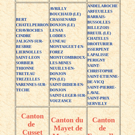
ANDELAROCHE
AVRILLY
ARFEUILLES
BOUCHAUD (LE)
BARRAIS-
BERT
CHASSENARD
BUSSOLLES
CHATELPERRON
DONJON (LE)
BILLEZOIS
CHAVROCHES
LENAX
BREUIL (LE)
CINDRE
LODDES
CHATELUS
JALIGNY-SUR-
LUNEAU
DROITURIER
BESBRE
MONTAIGUET-EN-
ISSERPENT
LIERNOLLES
FOREZ
LAPALISSE
SAINT-LEON
MONTCOMBROUX-
PERIGNY
SORBIER
LES-MINES
SAINT-
THIONNE
NEUILLY-EN-
CHRISTOPHE
TRETEAU
DONJON
SAINT-ETIENNE-
TREZELLES
PIN (LE)
DE-VICQ
VARENNES-SUR-
SAINT-DIDIER-EN-
SAINT-PIERRE-
TECHE
DONJON
LAVAL
SAINT-LEGER-SUR-
SAINT-PRIX
VOUZANCE
SERVILLY
Canton
Canton du
Canton
de
Mayet de
de
Cusset