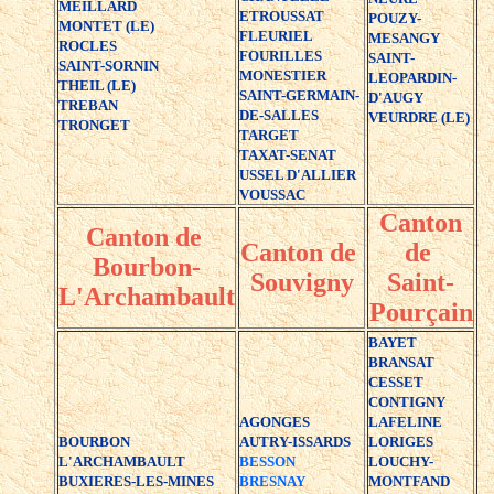
MEILLARD
ETROUSSAT
POUZY-
MONTET (LE)
FLEURIEL
MESANGY
ROCLES
FOURILLES
SAINT-
SAINT-SORNIN
MONESTIER
LEOPARDIN-
THEIL (LE)
SAINT-GERMAIN-
D'AUGY
TREBAN
DE-SALLES
VEURDRE (LE)
TRONGET
TARGET
TAXAT-SENAT
USSEL D'ALLIER
VOUSSAC
Canton
Canton de
Canton de
de
Bourbon-
Souvigny
Saint-
L'Archambault
Pourçain
BAYET
BRANSAT
CESSET
CONTIGNY
AGONGES
LAFELINE
BOURBON
AUTRY-ISSARDS
LORIGES
L'ARCHAMBAULT
BESSON
LOUCHY-
BUXIERES-LES-MINES
BRESNAY
MONTFAND