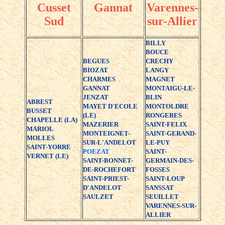
Cusset
Gannat
Varennes-
Sud
sur-Allier
BILLY
BOUCE
BEGUES
CRECHY
BIOZAT
LANGY
CHARMES
MAGNET
GANNAT
MONTAIGU-LE-
JENZAT
BLIN
ABREST
MAYET D'ECOLE
MONTOLDRE
BUSSET
(LE)
RONGERES
CHAPELLE (LA)
MAZERIER
SAINT-FELIX
MARIOL
MONTEIGNET-
SAINT-GERAND-
MOLLES
SUR-L'ANDELOT
LE-PUY
SAINT-YORRE
POEZAT
SAINT-
VERNET (LE)
SAINT-BONNET-
GERMAIN-DES-
DE-ROCHEFORT
FOSSES
SAINT-PRIEST-
SAINT-LOUP
D'ANDELOT
SANSSAT
SAULZET
SEUILLET
VARENNES-SUR-
ALLIER