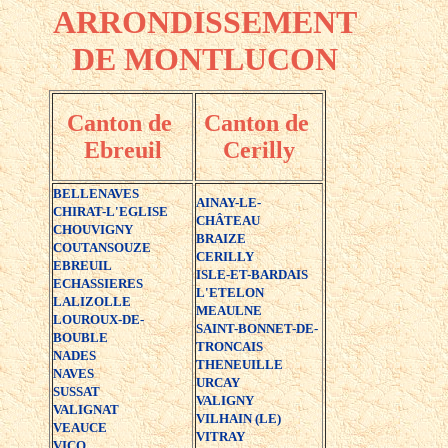
ARRONDISSEMENT
DE MONTLUCON
Canton de
Canton de
Ebreuil
Cerilly
BELLENAVES
AINAY-LE-
CHIRAT-L'EGLISE
CHÂTEAU
CHOUVIGNY
BRAIZE
COUTANSOUZE
CERILLY
EBREUIL
ISLE-ET-BARDAIS
ECHASSIERES
L'ETELON
LALIZOLLE
MEAULNE
LOUROUX-DE-
SAINT-BONNET-DE-
BOUBLE
TRONCAIS
NADES
THENEUILLE
NAVES
URCAY
SUSSAT
VALIGNY
VALIGNAT
VILHAIN (LE)
VEAUCE
VITRAY
VICQ