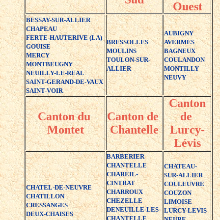
Ouest
BESSAY-SUR-ALLIER
CHAPEAU
AUBIGNY
FERTE-HAUTERIVE (LA)
BRESSOLLES
AVERMES
GOUISE
MOULINS
BAGNEUX
MERCY
TOULON-SUR-
COULANDON
MONTBEUGNY
ALLIER
MONTILLY
NEUILLY-LE-REAL
NEUVY
SAINT-GERAND-DE-VAUX
SAINT-VOIR
Canton
Canton du
Canton de
de
Montet
Chantelle
Lurcy-
Lévis
BARBERIER
CHANTELLE
CHATEAU-
CHAREIL-
SUR-ALLIER
CINTRAT
COULEUVRE
CHATEL-DE-NEUVRE
CHARROUX
COUZON
CHATILLON
CHEZELLE
LIMOISE
CRESSANGES
DENEUILLE-LES-
LURCY-LEVIS
DEUX-CHAISES
CHANTELLE
NEURE