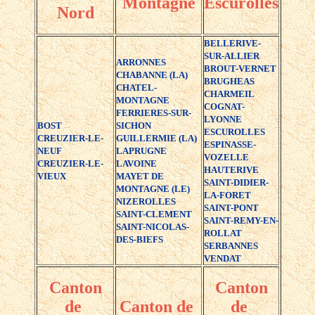
Montagne
Escurolles
Nord
BELLERIVE-
SUR-ALLIER
ARRONNES
BROUT-VERNET
CHABANNE (LA)
BRUGHEAS
CHATEL-
CHARMEIL
MONTAGNE
COGNAT-
FERRIERES-SUR-
LYONNE
BOST
SICHON
ESCUROLLES
CREUZIER-LE-
GUILLERMIE (LA)
ESPINASSE-
NEUF
LAPRUGNE
VOZELLE
CREUZIER-LE-
LAVOINE
HAUTERIVE
VIEUX
MAYET DE
SAINT-DIDIER-
MONTAGNE (LE)
LA-FORET
NIZEROLLES
SAINT-PONT
SAINT-CLEMENT
SAINT-REMY-EN-
SAINT-NICOLAS-
ROLLAT
DES-BIEFS
SERBANNES
VENDAT
Canton
Canton
de
Canton de
de