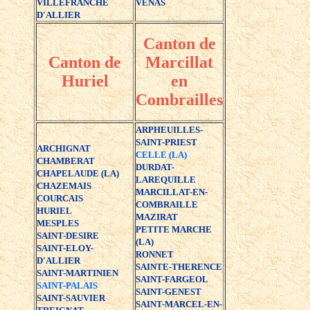
VILLEFRANCHE
VENAS
D'ALLIER
Canton de
Canton de
Marcillat
Huriel
en
Combrailles
ARPHEUILLES-
SAINT-PRIEST
ARCHIGNAT
CELLE (LA)
CHAMBERAT
DURDAT-
CHAPELAUDE (LA)
LAREQUILLE
CHAZEMAIS
MARCILLAT-EN-
COURCAIS
COMBRAILLE
HURIEL
MAZIRAT
MESPLES
PETITE MARCHE
SAINT-DESIRE
(LA)
SAINT-ELOY-
RONNET
D'ALLIER
SAINTE-THERENCE
SAINT-MARTINIEN
SAINT-FARGEOL
SAINT-PALAIS
SAINT-GENEST
SAINT-SAUVIER
SAINT-MARCEL-EN-