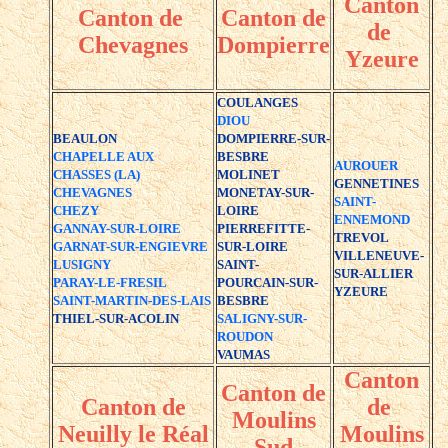
Canton
Canton de
Canton de
de
Chevagnes
Dompierre
Yzeure
COULANGES
DIOU
BEAULON
DOMPIERRE-SUR-
CHAPELLE AUX
BESBRE
AUROUER
CHASSES (LA)
MOLINET
GENNETINES
CHEVAGNES
MONETAY-SUR-
SAINT-
CHEZY
LOIRE
ENNEMOND
GANNAY-SUR-LOIRE
PIERREFITTE-
TREVOL
GARNAT-SUR-ENGIEVRE
SUR-LOIRE
VILLENEUVE-
LUSIGNY
SAINT-
SUR-ALLIER
PARAY-LE-FRESIL
POURCAIN-SUR-
YZEURE
SAINT-MARTIN-DES-LAIS
BESBRE
THIEL-SUR-ACOLIN
SALIGNY-SUR-
ROUDON
VAUMAS
Canton
Canton de
Canton de
de
Moulins
Neuilly le Réal
Moulins
Sud