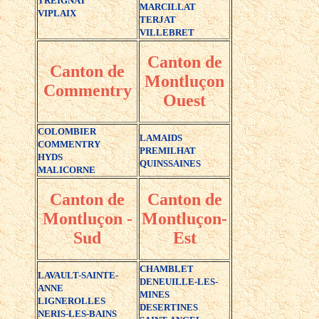
TREIGNAT
MARCILLAT
VIPLAIX
TERJAT
VILLEBRET
Canton de
Canton de
Montluçon
Commentry
Ouest
COLOMBIER
LAMAIDS
COMMENTRY
PREMILHAT
HYDS
QUINSSAINES
MALICORNE
Canton de
Canton de
Montluçon -
Montluçon-
Sud
Est
CHAMBLET
LAVAULT-SAINTE-
DENEUILLE-LES-
ANNE
MINES
LIGNEROLLES
DESERTINES
NERIS-LES-BAINS