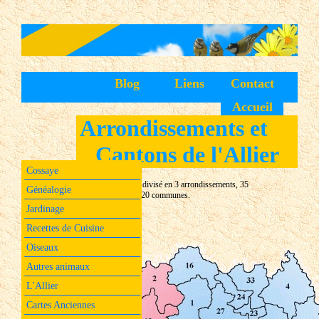
Blog
Liens
Contact
Accueil
Arrondissements et
Cantons de l'Allier
Cossaye
Le département de l'Allier est divisé en 3 arrondissements, 35
Généalogie
cantons et 320 communes.
Jardinage
Recettes de Cuisine
Oiseaux
Autres animaux
L'Allier
Cartes Anciennes