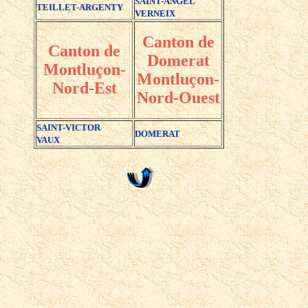
SAINT-ANGEL
TEILLET-ARGENTY
VERNEIX
Canton de
Canton de
Domerat
Montluçon-
Montluçon-
Nord-Est
Nord-Ouest
SAINT-VICTOR
DOMERAT
VAUX