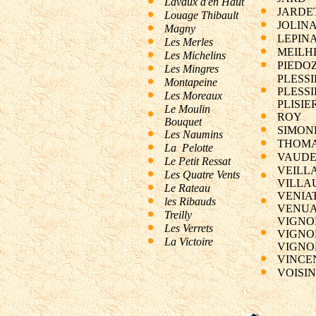
Lavaux d'en Haut
JARDE
Louage Thibault
JOLIN
Magny
LEPIN
Les Merles
MEILH
Les Michelins
PIEDO
Les Mingres
PLESSI
Montapeine
PLESSI
Les Moreaux
PLISIE
Le Moulin
ROY
Bouquet
SIMON
Les Naumins
THOM
La
Pelotte
VAUDE
Le Petit Ressat
VEILL
Les Quatre Vents
VILLA
Le
Rateau
VENIAT
les Ribauds
VENU
Treilly
VIGNO
Les Verrets
VIGNO
La Victoire
VIGNO
VINCE
VOISI