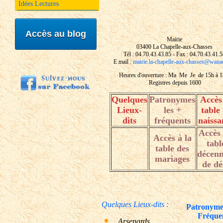
Idées Lectures
Accès au blog
Mairie
03400 La Chapelle-aux-Chasses
Tél : 04.70.43.43.85 - Fax : 04.70.43.41.
E mail :
mairie.la-chapelle-aux-chasses@wana
Heures d'ouverture : Ma Me Je de 15h à 
Registres depuis 1600
Quelques
Patronymes
Accès 
Lieux-
les +
table
dits
fréquents
naissa
Accès
Accès à la
tabl
table des
décenn
mariages
de dé
Quelques Lieux-dits :
Patronymes
Fréque
Arsenards