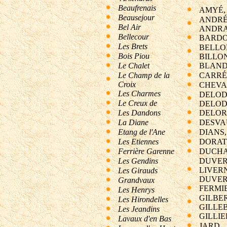
Beaufrenais
AMYÉ,
Beausejour
ANDRÉ
Bel Air
ANDRA
Bellecour
BARD
Les Brets
BELLO
Bois Piou
BILLO
Le Chalet
BLAND
Le Champ de la
CARR
Croix
CHEVA
Les Charmes
DELOD
Le Creux de
DELOD
Les Dandons
DELO
La Diane
DESVA
Etang de l'Ane
DIANS,
Les Etiennes
DORA
Ferrière Garenne
DUCHA
Les Gendins
DUVER
LIVER
Les Girauds
DUVER
Grandvaux
FERMI
Les Henrys
GILBER
Les Hirondelles
GILLE
Les Jeandins
GILLIE
Lavaux d'en Bas
JARD