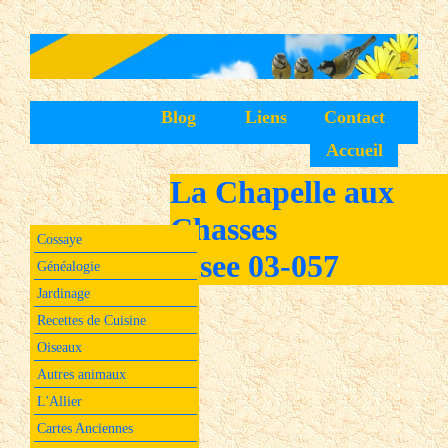
Blog
Liens
Contact
Accueil
La Chapelle aux
Chasses
Cossaye
Insee 03-057
Généalogie
Jardinage
Recettes de Cuisine
Oiseaux
Autres animaux
L'Allier
Cartes Anciennes