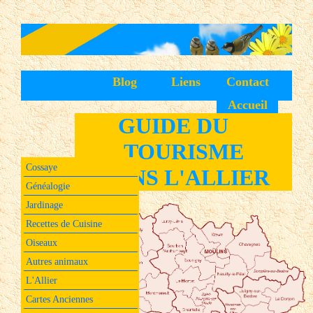
Blog
Liens
Contact
Accueil
GUIDE DU
TOURISME
Cossaye
DANS L'ALLIER
Généalogie
Jardinage
Recettes de Cuisine
Oiseaux
Autres animaux
L'Allier
Cartes Anciennes