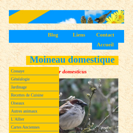
Blog
Liens
Contact
Accueil
Moineau domestique
Passer domesticus
Cossaye
Généalogie
Jardinage
Recettes de Cuisine
Oiseaux
Autres animaux
L'Allier
Cartes Anciennes