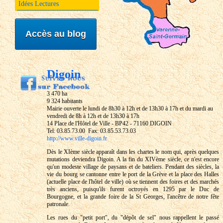
Idées Lectures
Accès au blog
Digoin
3 470 ha
9 324 habitants
Mairie ouverte le lundi de 8h30 à 12h et de 13h30 à 17h et du mardi au
vendredi de 8h à 12h et de 13h30 à 17h
14 Place de l'Hôtel de Ville - BP42 - 71160 DIGOIN
Tel: 03.85.73.00 Fax: 03.85.53.73.03
http://www.ville-digoin.fr
Dès le XIème siècle apparaît dans les chartes le nom qui, après quelques
mutations deviendra Digoin. A la fin du XIVème siècle, ce n'est encore
qu'un modeste village de paysans et de bateliers. Pendant des siècles, la
vie du bourg se cantonne entre le port de la Grève et la place des Halles
(actuelle place de l'hôtel de ville) où se tiennent des foires et des marchés
très anciens, puisqu'ils furent octroyés en 1295 par le Duc de
Bourgogne, et la grande foire de la St Georges, l'ancêtre de notre fête
patronale.
Les rues du "petit port", du "dépôt de sel" nous rappellent le passé