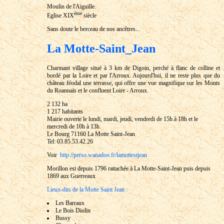
Moulin de l'Aiguille.
ème
Eglise XIX
siècle
Sans doute le berceau de nos ancêtres...
La Motte-Saint_Jean
Charmant village situé à 3 km de Digoin, perché à flanc de colline et
bordé par la Loire et par l'Arroux. Aujourd'hui, il ne reste plus que du
château féodal une terrasse, qui offre une vue magnifique sur les Monts
du Roannais et le confluent Loire - Arroux.
2 132 ha
1 217 habitants
Mairie ouverte le lundi, mardi, jeudi, vendredi de 15h à 18h et le
mercredi de 10h à 13h
Le Bourg 71160 La Motte Saint-Jean
Tel: 03.85.53.42.26
Voir
http://perso.wanadoo.fr/lamottestjean
Morillon est depuis 1796 rattachée à La Motte-Saint-Jean puis depuis
1869 aux Guerreaux
Lieux-dits de la Motte Saint Jean :
Les Barraux
Le Bois Diolin
Bussy