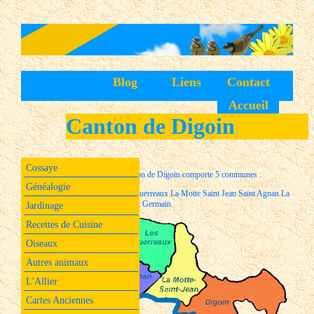
Blog
Liens
Contact
Accueil
Canton de Digoin
Cossaye
Le canton de Digoin comporte 5 communes :
Généalogie
Digoin Les Guerreaux La Motte Saint Jean Saint Agnan La
Varenne Saint Germain
Jardinage
Recettes de Cuisine
Oiseaux
Autres animaux
L'Allier
Cartes Anciennes