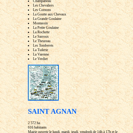
Champabeau
Les Chevaliers
Les Cornons
La Goutte aux Chevaux
La Grande Goulaine
Montassin
La Petite Goulaine
La Rochette
Le Sarroux
Le Theureau
Les Tomberets
La Tuilerie
La Varenne
Le Verdier
SAINT AGNAN
2 572 ha
616 habitants
Mairie ouverte le lundi, mardi, jeudi, vendredi de 14h à 17h et le