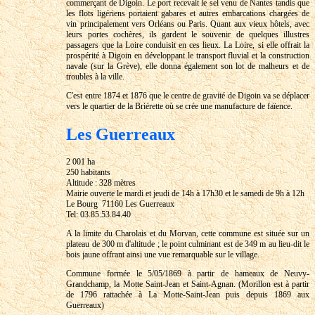
commerçant de Digoin. Le port recevait le sel venu de Nantes tandis que
les flots ligériens portaient gabares et autres embarcations chargées de
vin principalement vers Orléans ou Paris. Quant aux vieux hôtels, avec
leurs portes cochères, ils gardent le souvenir de quelques illustres
passagers que la Loire conduisit en ces lieux. La Loire, si elle offrait la
prospérité à Digoin en développant le transport fluvial et la construction
navale (sur la Grève), elle donna également son lot de malheurs et de
troubles à la ville.
C'est entre 1874 et 1876 que le centre de gravité de Digoin va se déplacer
vers le quartier de la Briérette où se crée une manufacture de faïence.
Les Guerreaux
2 001 ha
250 habitants
Altitude : 328 mètres
Mairie ouverte le mardi et jeudi de 14h à 17h30 et le samedi de 9h à 12h
Le Bourg 71160 Les Guerreaux
Tel: 03.85.53.84.40
A la limite du Charolais et du Morvan, cette commune est située sur un
plateau de 300 m d'altitude ; le point culminant est de 349 m au lieu-dit le
bois jaune offrant ainsi une vue remarquable sur le village.
Commune formée le 5/05/1869 à partir de hameaux de Neuvy-
Grandchamp, la Motte Saint-Jean et Saint-Agnan. (Morillon est à partir
de 1796 rattachée à La Motte-Saint-Jean puis depuis 1869 aux
Guerreaux)