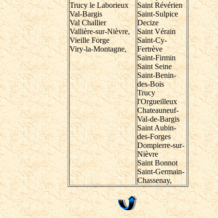
Trucy le Laborieux
Saint Révérien
Val-Bargis
Saint-Sulpice
Val Challier
Decize
Vallière-sur-Nièvre,
Saint Vérain
Vieille Forge
Saint-Cy-
Viry-la-Montagne,
Fertrève
Saint-Firmin
Saint Seine
Saint-Benin-
des-Bois
Trucy
l'Orgueilleux
Chateauneuf-
Val-de-Bargis
Saint Aubin-
des-Forges
Dompierre-sur-
Nièvre
Saint Bonnot
Saint-Germain-
Chassenay,