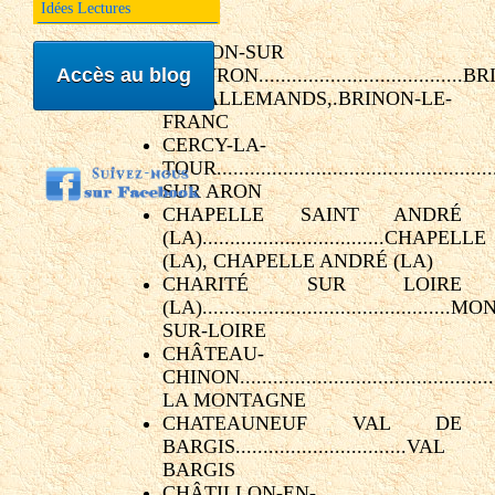
Idées Lectures
BRINON-SUR
BEUVRON.....................................
Accès au blog
LES-ALLEMANDS,.BRINON-LE-
FRANC
CERCY-LA-
TOUR..............................................
SUR ARON
CHAPELLE SAINT ANDRÉ
(LA).................................CHAPELLE
(LA), CHAPELLE ANDRÉ (LA)
CHARITÉ SUR LOIRE
(LA)...........................................
SUR-LOIRE
CHÂTEAU-
CHINON..........................................
LA MONTAGNE
CHATEAUNEUF VAL DE
BARGIS...............................VAL
BARGIS
CHÂTILLON-EN-