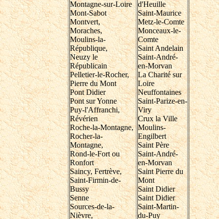
Montagne-sur-Loire
d'Heuille
Mont-Sabot
Saint-Maurice
Montvert,
Metz-le-Comte
Moraches,
Monceaux-le-
Moulins-la-
Comte
République,
Saint Andelain
Neuzy le
Saint-André-
Républicain
en-Morvan
Pelletier-le-Rocher,
La Charité sur
Pierre du Mont
Loire
Pont Didier
Neuffontaines
Pont sur Yonne
Saint-Parize-en-
Puy-l'Affranchi,
Viry
Révérien
Crux la Ville
Roche-la-Montagne,
Moulins-
Rocher-la-
Engilbert
Montagne,
Saint Père
Rond-le-Fort ou
Saint-André-
Ronfort
en-Morvan
Saincy, Fertrève,
Saint Pierre du
Saint-Firmin-de-
Mont
Bussy
Saint Didier
Senne
Saint Didier
Sources-de-la-
Saint-Martin-
Nièvre,
du-Puy