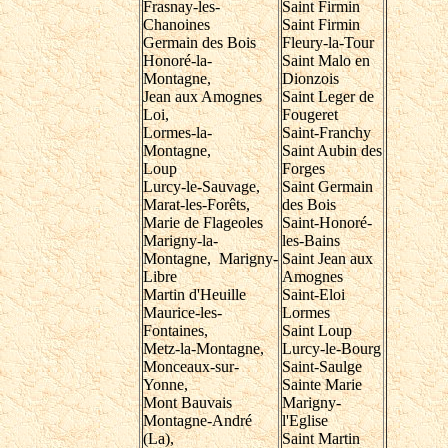
Frasnay-les-
Saint Firmin
Chanoines
Saint Firmin
Germain des Bois
Fleury-la-Tour
Honoré-la-
Saint Malo en
Montagne,
Dionzois
Jean aux Amognes
Saint Leger de
Loi,
Fougeret
Lormes-la-
Saint-Franchy
Montagne,
Saint Aubin des
Loup
Forges
Lurcy-le-Sauvage,
Saint Germain
Marat-les-Forêts,
des Bois
Marie de Flageoles
Saint-Honoré-
Marigny-la-
les-Bains
Montagne, Marigny-
Saint Jean aux
Libre
Amognes
Martin d'Heuille
Saint-Eloi
Maurice-les-
Lormes
Fontaines,
Saint Loup
Metz-la-Montagne,
Lurcy-le-Bourg
Monceaux-sur-
Saint-Saulge
Yonne,
Sainte Marie
Mont Bauvais
Marigny-
Montagne-André
l'Eglise
(La),
Saint Martin