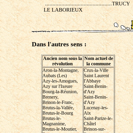
.............................................TRUCY
LE LABORIEUX
Dans l'autres sens :
Ancien nom sous la
Nom actuel de
révolution
la commune
Aron-la-Montagne,
Crux-la-Ville
Aubats (Les)
Saint Laurent
Azy-les-Amogues,
l'Abbaye
Azy sur l'Ixeure
Saint-Benin-
Bourg-la-Réunion,
d'Azy
Brenery,
Saint-Benin-
Brinon-le-Franc,
d'Azy
Brutus-la-Vallée,
Lucenay-les-
Brutus-le-Bourg
Aix
Brutus-le-
Saint-Parize-le-
Magnanime,
Châtel
Brutus-le-Moutier,
Brinon-sur-