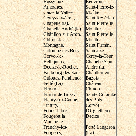
Bussy-aux-
Beuvron
Amognes,
Saint-Pierre-le-
Caize-la-Vallée,
Moûtier
Cercy-sur-Aron,
Saint Révérien
Chapelle (la),
Saint-Pierre-le-
Chapelle André (la)
Moûtier
Châtillon-sur-Aron,
Saint-Pierre-le-
Chinon-la-
Moûtier
Montagne,
Saint-Firmin,
Colombe des Bois
Saincaize
Corvol-le-
Cercy-la-Tour
Belliqueux,
Chapelle Saint
Decize-le-Rocher,
André (la)
Faubourg-des-Sans-
Châtillon-en-
Culottes, Panthenor
Bazois
Ferté (La)
Château-
Firmin
Chinon
Firmin-de-Bussy
Sainte Colombe
Fleury-sur-Canne,
des Bois
Tintury,
Corvol-
Fonds Libre
l'Orgueilleux
Fougeret la
Decize
Montagne
Franchy-les-
Ferté Langeron
Fougères,
(La)