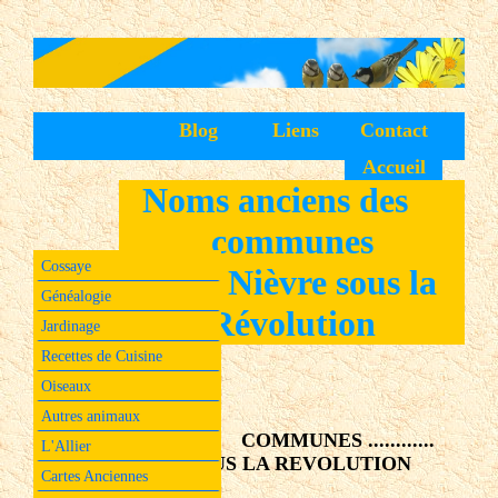
Blog
Liens
Contact
Accueil
Noms anciens des
communes
Cossaye
de la Nièvre sous la
Généalogie
Révolution
Jardinage
Recettes de Cuisine
Oiseaux
Autres animaux
COMMUNES ............
L'Allier
NOMS SOUS LA REVOLUTION
Cartes Anciennes