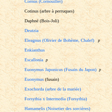
Cornus (Cornouiller)
Cotinus (arbre à perruques)
Daphné (Bois-Joli)
Deutzia
Eleagnus (Olivier de Bohème, Chalef)
p
Enkianthus
Escallonia
p
Euonymus Japonicus (Fusain du Japon)
p
Euonymus
(fusain)
Exochorda (arbre de la mariée)
Forsythia x Intermedia (Forsythia)
Hamamelis (Noisetier des sorcières)