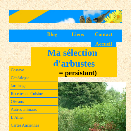
Blog
Liens
Contact
Accueil
Ma sélection
d'arbustes
Cossaye
(p = persistant)
Généalogie
Jardinage
Recettes de Cuisine
Oiseaux
Autres animaux
L'Allier
Cartes Anciennes