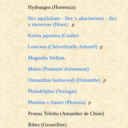
Hydrangea (Hortensia)
Ilex aquifolium - Ilex x altaclarensis - Ilex
x meservae (Houx)
p
Kerria japonica (Corête)
Lonicera (Chèvrefeuille Arbustif)
p
Magnolia Stellata
Malus (Pommier d'ornement)
Osmanthus burkwoodi (Osmanthe)
p
Philadelphus (Seringat)
Photinia x fraseri (Photinia)
p
Prunus Triloba (Amandier de Chine)
Ribes (Groseillier)